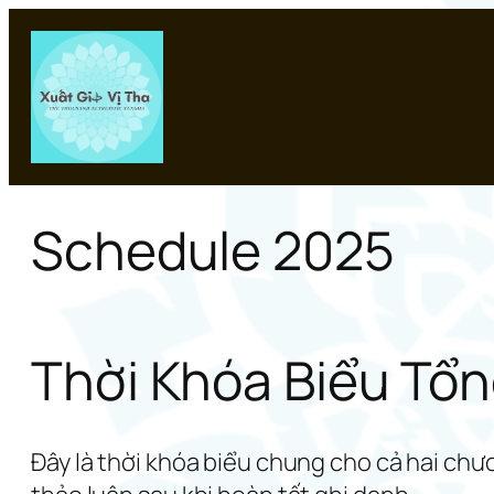
Chuyển
đến
phần
nội
dung
Schedule 2025
Thời Khóa Biểu Tổ
Đây là thời khóa biểu chung cho cả hai chư