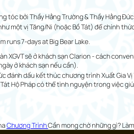
g tóc bởi Thầy Hằng Trường & Thầy Hằng Đức bấ
 như một vị Tăng/Ni (hoặc Bồ Tát) để chính thứ
m runs 7-days at Big Bear Lake.
àn XGVT sẽ ở khách sạn Clarion - cách convent
ngày ở khách sạn nếu cần).
hức đánh dấu kết thúc chương trình Xuất Gia V
Tát Hộ Pháp có thể tình nguyện trong việc giúp
Tha
Chương Trình
Cần mong chờ những gì? Làm