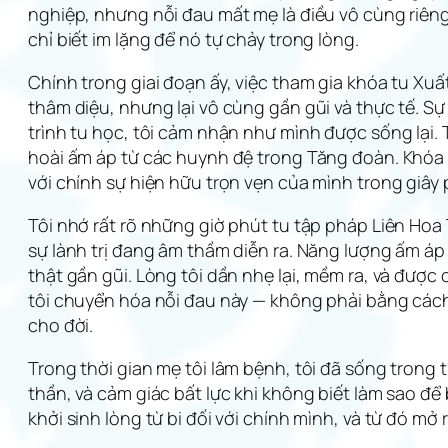
nghiệp, nhưng nỗi đau mất mẹ là điều vô cùng riêng
chỉ biết im lặng để nó tự chảy trong lòng.
Chính trong giai đoạn ấy, việc tham gia khóa tu Xu
thâm diệu, nhưng lại vô cùng gần gũi và thực tế. Sự
trình tu học, tôi cảm nhận như mình được sống lại. 
hoài ấm áp từ các huynh đệ trong Tăng đoàn. Khóa tu
với chính sự hiện hữu trọn vẹn của mình trong giây 
Tôi nhớ rất rõ những giờ phút tu tập pháp Liên Hoa
sự lành trị đang âm thầm diễn ra. Năng lượng ấm áp 
thật gần gũi. Lòng tôi dần nhẹ lại, mềm ra, và đượ
tôi chuyển hóa nỗi đau này — không phải bằng cách
cho đời.
Trong thời gian mẹ tôi lâm bệnh, tôi đã sống trong 
thần, và cảm giác bất lực khi không biết làm sao 
khởi sinh lòng từ bi đối với chính mình, và từ đó mở 