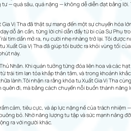
 tư — quá sâu, quá nặng — không dễ diễn đạt bằng lời. 
ất Gia Vị Tha đã thật sự mang đến một sự chuyển hóa l
 dạy dỗ ân cần, từng lời chỉ dẫn đầy từ bi của Sư Phụ t
Trái tim dần mở ra, nụ cười nhẹ nhàng trở lại. Tôi được
 Xuất Gia Vị Tha đã giúp tôi bước ra khỏi vùng tối của 
phút này.
 Thủ Nhãn. Khi quán tưởng từng đóa liên hoa và các hạ
từ trái tim lan tỏa khắp thân tâm, và trong khoảnh khắ
c chữa lành.Tôi nhận ra rằng khóa tu Xuất Gia Vị Tha cù
 quên đi, mà bằng cách chuyển nỗi buồn thành năng lư
trầm cảm, tiêu cực, và áp lực nặng nề của trách nhiệm 
để buông bỏ. Nhờ năng lượng tu tập và sức mạnh nâng đ
rộng ra với người khác.