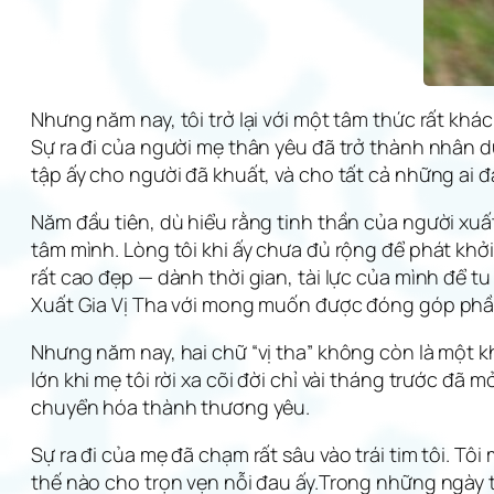
Nhưng năm nay, tôi trở lại với một tâm thức rất kh
Sự ra đi của người mẹ thân yêu đã trở thành nhân d
tập ấy cho người đã khuất, và cho tất cả những ai 
Năm đầu tiên, dù hiểu rằng tinh thần của người xuất
tâm mình. Lòng tôi khi ấy chưa đủ rộng để phát khở
rất cao đẹp — dành thời gian, tài lực của mình để tu
Xuất Gia Vị Tha với mong muốn được đóng góp phần
Nhưng năm nay, hai chữ “vị tha” không còn là một k
lớn khi mẹ tôi rời xa cõi đời chỉ vài tháng trước đã
chuyển hóa thành thương yêu.
Sự ra đi của mẹ đã chạm rất sâu vào trái tim tôi. T
thế nào cho trọn vẹn nỗi đau ấy.Trong những ngày 