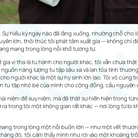
ác. Sự hiếu kỳ ngày nào đã lắng xuống, nhường chỗ cho l
uyên lớn, thôi thúc tôi phát tâm xuất gia — không chỉ 
đang mang trong lòng nỗi khổ tương tự.
 gia vị tha là tu hành cho người khác, tôi vẫn chưa th
i nguồn năng lượng tu tập sâu xa và lan tỏa tình thương
 cho người khác là một sự hy sinh lớn lao. Tôi vô cùng t
 tu tập nhỏ bé của mình cho cộng đồng, cầu nguyện c
hái niệm để suy niệm, mà đã thật sự hiển hiện trong từ
 mở ra trong tôi một không gian rất khác — nơi lòng từ b
ôi mang trong lòng một nỗi buồn lớn — như một vết thươn
tháng đó, tôi cảm thấy mình như rơi vào một khoảng tr