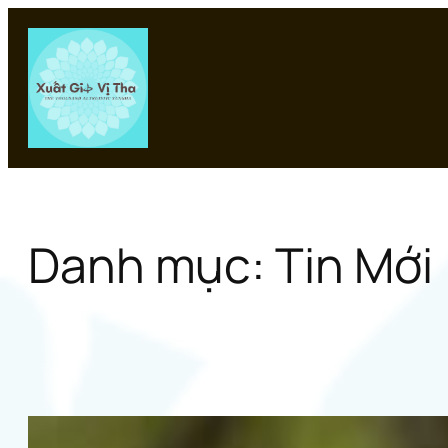
Chuyển
đến
phần
nội
dung
Danh mục:
Tin Mới