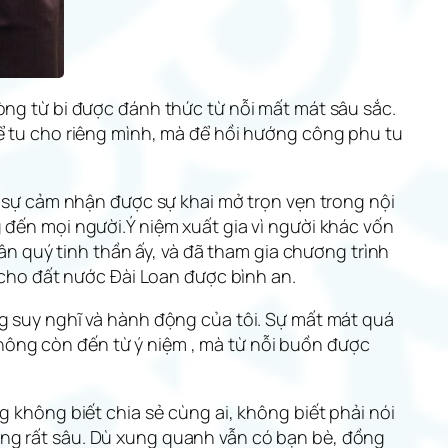
òng từ bi được đánh thức từ nỗi mất mát sâu sắc.
để tu cho riêng mình, mà để hồi hướng công phu tu
ật sự cảm nhận được sự khai mở trọn vẹn trong nội
 đến mọi người.Ý niệm xuất gia vì người khác vốn
rân quý tinh thần ấy, và đã tham gia chương trình
ho đất nước Đài Loan được bình an.
ng suy nghĩ và hành động của tôi. Sự mất mát quá
i không còn đến từ ý niệm , mà từ nỗi buồn được
g không biết chia sẻ cùng ai, không biết phải nói
ống rất sâu. Dù xung quanh vẫn có bạn bè, đồng