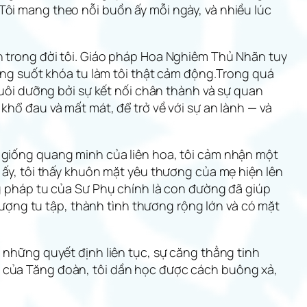
Tôi mang theo nỗi buồn ấy mỗi ngày, và nhiều lúc
ớn trong đời tôi. Giáo pháp Hoa Nghiêm Thủ Nhãn tuy
rong suốt khóa tu làm tôi thật cảm động.Trong quá
 nuôi dưỡng bởi sự kết nối chân thành và sự quan
khổ đau và mất mát, để trở về với sự an lành — và
t giống quang minh của liên hoa, tôi cảm nhận một
c ấy, tôi thấy khuôn mặt yêu thương của mẹ hiện lên
ng pháp tu của Sư Phụ chính là con đường đã giúp
ợng tu tập, thành tình thương rộng lớn và có mặt
— những quyết định liên tục, sự căng thẳng tinh
ỡ của Tăng đoàn, tôi dần học được cách buông xả,