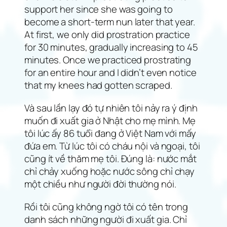
support her since she was going to
become a short-term nun later that year.
At first, we only did prostration practice
for 30 minutes, gradually increasing to 45
minutes. Once we practiced prostrating
for an entire hour and I didn’t even notice
that my knees had gotten scraped.
Và sau lần lạy đó tự nhiên tôi nảy ra ý định
muốn đi xuất gia ở Nhật cho mẹ mình. Mẹ
tôi lúc ấy 86 tuổi đang ở Việt Nam với mấy
đứa em. Từ lúc tôi có cháu nội và ngoại, tôi
cũng ít về thăm mẹ tôi. Đúng là: nước mắt
chỉ chảy xuống hoặc nước sông chỉ chạy
một chiều như người đời thường nói.
Rồi tôi cũng không ngờ tôi có tên trong
danh sách những người đi xuất gia. Chỉ