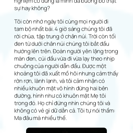
nghiệm có đúng là mình đã buông bỏ thật
sự hay không?
Tôi còn nhớ ngày tôi cùng mọi người đi
tam bộ nhất bái. 4 giờ sáng chúng tôi đã
rời chùa, tập trung ở chân núi. Trời còn tối
đen từ dưới chân núi chúng tôi bắt đầu
hướng lên trên. Đoàn người yên lặng trong
màn đen, cúi đầu vừa đi vừa lạy theo nhịp
chuông của người dẫn đầu. Được một
khoảng tôi đã xuất mồ hôi nhưng cảm thấy
rờn rợn, lành lạnh, và tôi cảm nhận có
nhiều khuôn mặt vô hình đứng hai bên
đường, hình như có khuôn mặt Mẹ tôi
trong đó. Họ chỉ đứng nhìn chúng tôi và
không có vẻ gì dữ dằn cả. Tôi tự nói thầm:
Ma đâu mà nhiều thế.