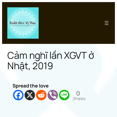
Chuyển
đến
phần
nội
dung
Cảm nghĩ lần XGVT ở
Nhật, 2019
Spread the love
0
Shares