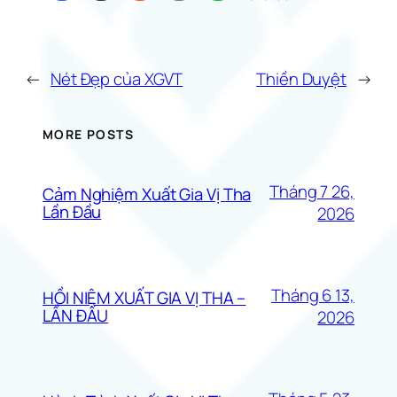
←
Nét Đẹp của XGVT
Thiền Duyệt
→
MORE POSTS
Tháng 7 26,
Cảm Nghiệm Xuất Gia Vị Tha
Lần Đầu
2026
Tháng 6 13,
HỒI NIỆM XUẤT GIA VỊ THA –
LẦN ĐẦU
2026