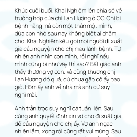
Khúc cuối buổi, Khai Nghiêm lên chia sẻ về
trường hợp của chị Lan Hương ở OC. Chị bị
bệnh nặng mà còn một thân một mình,
đứa con nhỏ sau này không biết ai chăm
cho. Khai Nghiêm kêu gọi mọi người đi xuất
gia cầu nguyện cho chị mau lành bệnh. Tự
nhiên anh nhìn con mình, rồi nghĩ nếu
mình cũng bị như vậy thì sao? Bất giác anh
thấy thương vợ con, và cũng thương chị
Lan Hương đó quá, dù chưa gặp cô ấy bao
giờ. Hôm ấy anh về nhà mà anh cứ suy
nghĩ mãi.
Anh trằn trọc suy nghĩ cả tuần liền. Sau
cùng anh quyết định xin vợ cho đi xuất gia
để cầu nguyện cho chị ấy. Vợ anh ngạc
nhiên lắm, xong rồi cũng rất vui mừng. Sau