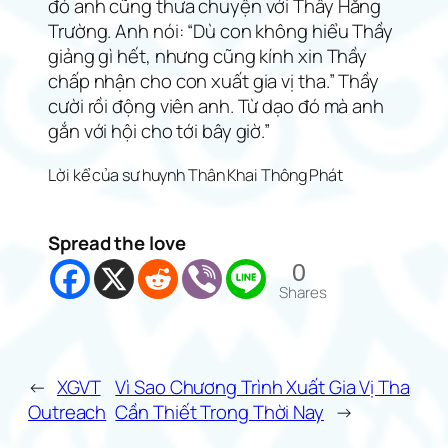
đó anh cũng thưa chuyện với Thầy Hằng
Trường. Anh nói: “Dù con không hiểu Thầy
giảng gì hết, nhưng cũng kính xin Thầy
chấp nhận cho con xuất gia vị tha.” Thầy
cười rồi động viên anh. Từ dạo đó mà anh
gắn với hội cho tới bây giờ.”
Lời kể của sư huynh Thân Khai Thông Phát
Spread the love
0
Shares
←
XGVT
Vì Sao Chương Trình Xuất Gia Vị Tha
Outreach
Cần Thiết Trong Thời Nay
→