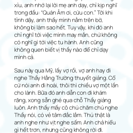
xỉu, anh nhớ lại lời mẹ anh dạy, chỉ kịp nghĩ
trong đầu: “Quán Âm ơi, cứu con.” Tới khi
tỉnh dậy, anh thấy mình nằm trên bờ,
không bị làm sao hết. Tuy vậy, khi đó anh
chỉ nghĩ tới việc mình may mắn, chứ không
có nghĩ gì tới việc tu hành. Anh cũng
không quen biết vị thầy nào để chỉ dạy
mình cả.
Sau này qua Mỹ, lấy vợ rồi, vợ anh hay đi
nghe Thầy Hằng Trường thuyết giảng. Cổ
cứ nói anh đi hoài, thôi thì chiều vợ một lần
cho lành. Bữa đó anh dẫn con đi khám
răng, xong sẵn ghé qua chỗ Thầy giảng
luôn. Anh thấy mấy cô chú chăm chú nghe
Thầy nói, có vẻ tâm đắc lắm. Thú thật là
anh nghe như vịt nghe sấm. Anh chả hiểu
gì hết trơn, nhưng cũng không rời đi.