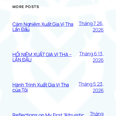
MORE POSTS
Tháng 7 26,
Cảm Nghiệm Xuất Gia Vị Tha
Lần Đầu
2026
Tháng 6 13,
HỒI NIỆM XUẤT GIA VỊ THA –
LẦN ĐẦU
2026
Tháng 5 23,
Hành Trình Xuất Gia Vị Tha
của Tôi
2026
Tháng
Reflections on My First “Altruistic