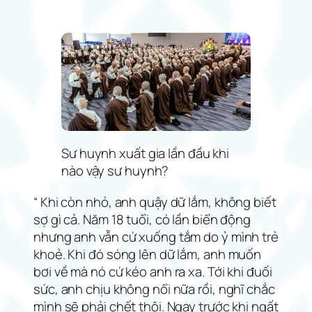
Sư huynh xuất gia lần đầu khi
nào vậy sư huynh?
“ Khi còn nhỏ, anh quậy dữ lắm, không biết
sợ gì cả. Năm 18 tuổi, có lần biển động
nhưng anh vẫn cứ xuống tắm do ỷ mình trẻ
khoẻ. Khi đó sóng lên dữ lắm, anh muốn
bơi về mà nó cứ kéo anh ra xa. Tới khi đuối
sức, anh chịu không nổi nữa rồi, nghĩ chắc
mình sẽ phải chết thôi. Ngay trước khi ngất