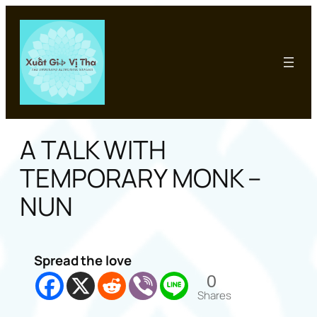
Chuyển
đến
phần
nội
dung
A TALK WITH
TEMPORARY MONK –
NUN
Spread the love
0
Shares