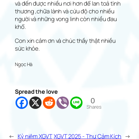
và đến được nhiều nơi hơn để lan toả tình
thương ,chữa lành và cứu độ cho nhiều
người và những vong linh còn nhiều đau
khổ.
Con xin cảm ơn và chúc thầy thật nhiều
sức khỏe.
Ngọc Hà
Spread the love
0
Shares
←
Kỷ niệm XGVT
XGVT 2025 - Thư Cảm Kích
→