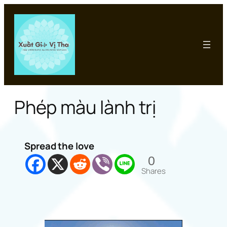
Chuyển
đến
phần
nội
dung
Phép màu lành trị
Spread the love
0
Shares