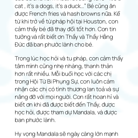
cat , it’s a dogs, it’s a duck…” Bé cũng ăn
được French fries và hash browns nữa. Kể
từ khi trở về từ pháp hội tại Houston, con
cảm thấy bé đã thay đổi tốt hơn. Con tin
tưởng và rất biết ơn Thầy và Thầy Hằng
Đức đã ban phước lành cho bé.
Trong lúc học hỏi và tu pháp, con cảm thấy
tâm mình cũng nhẹ nhàng, thanh thản
hơn rất nhiều. Mỗi buổi học với các chị
trong Hội Từ Bi Phụng Sự, con luôn cảm
nhận các chị có tình thương lan toả và sự
nâng đỡ với mọi người. Con rất hoan hỉ và
biết ơn khi đã được biết đến Thầy, được
học hỏi, được tham dự Mandala, và được
ban phước lành.
Hy vọng Mandala sẽ ngày càng lớn mạnh