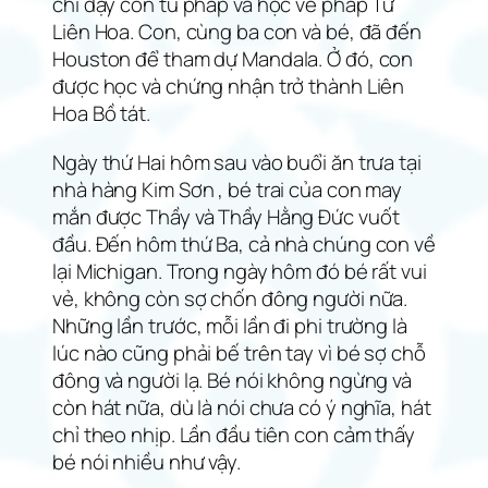
chỉ dạy con tu pháp và học về pháp Tứ
Liên Hoa. Con, cùng ba con và bé, đã đến
Houston để tham dự Mandala. Ở đó, con
được học và chứng nhận trở thành Liên
Hoa Bồ tát.
Ngày thứ Hai hôm sau vào buổi ăn trưa tại
nhà hàng Kim Sơn , bé trai của con may
mắn được Thầy và Thầy Hằng Đức vuốt
đầu. Đến hôm thứ Ba, cả nhà chúng con về
lại Michigan. Trong ngày hôm đó bé rất vui
vẻ, không còn sợ chốn đông người nữa.
Những lần trước, mỗi lần đi phi trường là
lúc nào cũng phải bế trên tay vì bé sợ chỗ
đông và người lạ. Bé nói không ngừng và
còn hát nữa, dù là nói chưa có ý nghĩa, hát
chỉ theo nhịp. Lần đầu tiên con cảm thấy
bé nói nhiều như vậy.