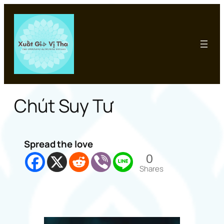
Chuyển
đến
phần
nội
dung
Chút Suy Tư
Spread the love
0
Shares