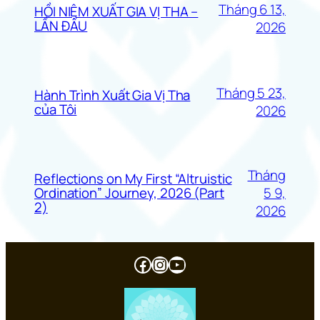
Tháng 6 13,
HỒI NIỆM XUẤT GIA VỊ THA –
LẦN ĐẦU
2026
Tháng 5 23,
Hành Trình Xuất Gia Vị Tha
của Tôi
2026
Tháng
Reflections on My First “Altruistic
5 9,
Ordination” Journey, 2026 (Part
2)
2026
Facebook
Instagram
Youtube