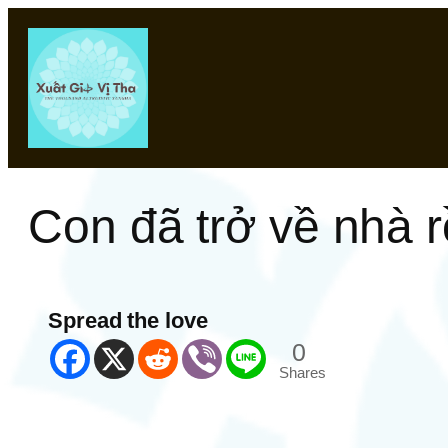
Chuyển
đến
phần
nội
dung
Con đã trở về nhà r
Spread the love
0
Shares