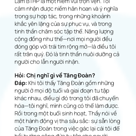
Làm BTHP là một niềm vui trọn vẹn. Tôi
cảm nhận được niềm hân hoan và ý nghĩa
trong sự hợp tác, trong những khoảnh
khắc yên lặng của sự phục vụ, và trong
tinh thần chăm sóc tập thể. Năng lượng
cộng đồng như thế—nơi mọi người đều
đóng góp với trái tim rộng mở—là điều tôi
rất trân quý. Đó là tinh thần nuôi dưỡng cả
người cho lẫn người nhận.
Hỏi: Chị nghĩ gì về Tăng Đoàn?
Đáp:
Khi tôi thấy Tăng Đoàn gồm những
người ở mọi độ tuổi và giai đoạn tu tập
khác nhau, điều gì đó trong tôi đã chuyển
hóa—tôi nghĩ, mình cũng có thể làm được.
Rồi trong một buổi sinh hoạt, Thầy nói về
một hành động vị tha sâu sắc: sự sẵn lòng
của Tăng Đoàn trong việc gác lại cái tôi để