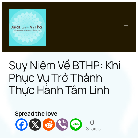
Chuyển
đến
phần
nội
dung
Suy Niệm Về BTHP: Khi
Phục Vụ Trở Thành
Thực Hành Tâm Linh
Spread the love
0
Shares