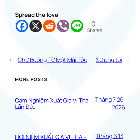
Spread the love
0
Shares
←
Chữ Buông Từ Một Mái Tóc
Sư phụ tôi
→
MORE POSTS
Tháng 7 26,
Cảm Nghiệm Xuất Gia Vị Tha
Lần Đầu
2026
Tháng 6 13,
HỒI NIỆM XUẤT GIA VỊ THA –