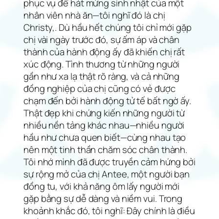
phục vụ để hát mừng sinh nhật của một
nhân viên nhà ăn—tôi nghĩ đó là chị
Christy,. Dù hầu hết chúng tôi chỉ mới gặp
chị vài ngày trước đó, sự ấm áp và chân
thành của hành động ấy đã khiến chị rất
xúc động. Tình thương từ những người
gần như xa lạ thật rõ ràng, và cả những
đồng nghiệp của chị cũng có vẻ được
chạm đến bởi hành động tử tế bất ngờ ấy.
Thật đẹp khi chứng kiến những người từ
nhiều nền tảng khác nhau—nhiều người
hầu như chưa quen biết—cùng nhau tạo
nên một tinh thần chăm sóc chân thành.
Tôi nhớ mình đã được truyền cảm hứng bởi
sự rộng mở của chị Antee, một người bạn
đồng tu, với khả năng ôm lấy người mới
gặp bằng sự dễ dàng và niềm vui. Trong
khoảnh khắc đó, tôi nghĩ: Đây chính là điều