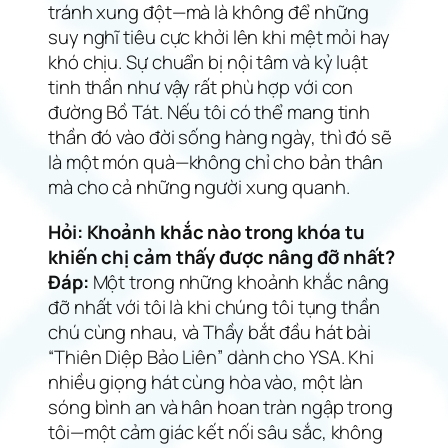
tránh xung đột—mà là không để những
suy nghĩ tiêu cực khởi lên khi mệt mỏi hay
khó chịu. Sự chuẩn bị nội tâm và kỷ luật
tinh thần như vậy rất phù hợp với con
đường Bồ Tát. Nếu tôi có thể mang tinh
thần đó vào đời sống hàng ngày, thì đó sẽ
là một món quà—không chỉ cho bản thân
mà cho cả những người xung quanh.
Hỏi: Khoảnh khắc nào trong khóa tu
khiến chị cảm thấy được nâng đỡ nhất?
Đáp:
Một trong những khoảnh khắc nâng
đỡ nhất với tôi là khi chúng tôi tụng thần
chú cùng nhau, và Thầy bắt đầu hát bài
“Thiên Diệp Bảo Liên”
dành cho YSA. Khi
nhiều giọng hát cùng hòa vào, một làn
sóng bình an và hân hoan tràn ngập trong
tôi—một cảm giác kết nối sâu sắc, không