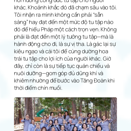
hồi hướng công đức tu tập cho người
khác. Khoảnh khắc đó đã chạm sâu vào tôi.
Tôi nhận ra mình không cần phải “sẵn
sàng” hay đạt đến một mức độ tu tập nào
đó để hiểu Pháp một cách trọn vẹn. Không
phải là đạt đến một lý tưởng tu tập—mà là
hành động cho đi, là sự vị tha. Là gác lại sự
kiêu ngạo và cái tôi để cúng dường hoa
trái tu tập cho lợi ích của người khác. Giờ
đây, chỉ còn là sự tiếp tục quán chiếu và
nuôi dưỡng—gom góp đủ dũng khí và
khiêm nhường để bước vào Tăng Đoàn khi
thời điểm chín muồi.