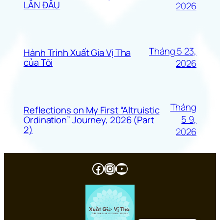
LẦN ĐẦU
2026
Tháng 5 23,
Hành Trình Xuất Gia Vị Tha
của Tôi
2026
Tháng
Reflections on My First “Altruistic
5 9,
Ordination” Journey, 2026 (Part
2)
2026
Facebook
Instagram
Youtube