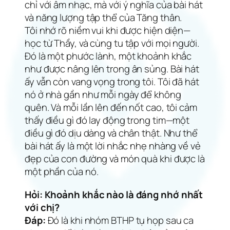
chỉ với âm nhạc, mà với ý nghĩa của bài hát
và năng lượng tập thể của Tăng thân.
Tôi nhớ rõ niềm vui khi được hiện diện—
học từ Thầy, và cùng tu tập với mọi người.
Đó là một phước lành, một khoảnh khắc
như được nâng lên trong ân sủng. Bài hát
ấy vẫn còn vang vọng trong tôi. Tôi đã hát
nó ở nhà gần như mỗi ngày để không
quên. Và mỗi lần lên đến nốt cao, tôi cảm
thấy điều gì đó lay động trong tim—một
điều gì đó dịu dàng và chân thật. Như thể
bài hát ấy là một lời nhắc nhẹ nhàng về vẻ
đẹp của con đường và món quà khi được là
một phần của nó.
Hỏi: Khoảnh khắc nào là đáng nhớ nhất
với chị?
Đáp:
Đó là khi nhóm BTHP tụ họp sau ca