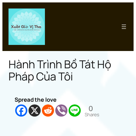
Chuyển
đến
phần
nội
dung
Hành Trình Bồ Tát Hộ
Pháp Của Tôi
Spread the love
0
Shares