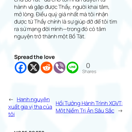
hành và gặp được Thầy, người khai tâm,
mở lòng. Điều quý giá nhất mà tôi nhận
được từ Thầy chính là sự giúp đỡ để tôi tìm
ra sứ mạng đời mình—trong đó có tâm
nguyện trở thành một Bồ Tát.
Spread the love
0
Shares
←
Hạnh nguyện
Hồi Tưởng Hành Trình XGVT:
xuất gia vị tha của
Một Niềm Tri Ân Sâu Sắc
→
tôi