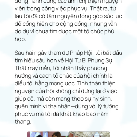
đồng hành cùng các anh chị thiện nguyện
viên trong công việc phục vụ. Thật ra, từ
lâu tôi đã có tâm nguyện đóng góp sức lực
để cống hiến cho cộng đồng, nhưng vẫn
do dự vì chưa tìm được một tổ chức phù
hợp.
Sau hai ngày tham dự Pháp Hội, tôi bắt đầu
tìm hiểu sâu hơn về Hội Từ Bi Phụng Sự.
Thật may mắn, tôi nhận thấy phương
hướng và cách tổ chức của hội chính là
điều tôi hằng mong ước. Tinh thần thiện
nguyện của hội không chỉ dừng lại ở việc
giúp đỡ, mà còn mang theo sự hy sinh,
quên mình vì tha nhân—đúng với lý tưởng
phục vụ mà tôi đã khát khao bao năm
tháng.