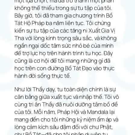
một lựa chọn, mà đã trở thành một phần
không thể thiếu trong sự tu tập của tôi.
Bây giờ, tôi đã tham gia chương trình Bồ
Tát Hộ Pháp ba năm liên tục. Tôi chứng
kiến sự tu tập của các tăng ni Xuất Gia Vị
Tha với lòng kính trọng sâu sắc, và không
ngần ngại dốc tâm sức nhỏ bé của mình
để trợ lực họ trên hành trình tu học. Đây
cũng là cơ hội để tôi mang những gì đã
học trên con đường Bồ Tát Đạo vào thực
hành đời sống thực tế.
Như lời Thầy dạy, tu toàn diện chính là sự
cân bằng giữa xuất tục và nhập thế. Tôi vô
cùng tri ân Thầy đã nuôi dưỡng tâm bồ đề
của tôi. Mỗi năm, Pháp Hội và Mandala lại
mang đến cho tôi những kỷ niệm ấm áp và
lòng cảm kích sâu đậm đối với chư Phật,
chư Bồ Tát—đã cho tôi nhân duyên tu