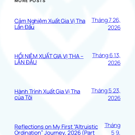
MORE POSTS
Tháng 7 26,
Cảm Nghiệm Xuất Gia Vị Tha
Lần Đầu
2026
Tháng 6 13,
HỒI NIỆM XUẤT GIA VỊ THA –
LẦN ĐẦU
2026
Tháng 5 23,
Hành Trình Xuất Gia Vị Tha
của Tôi
2026
Tháng
Reflections on My First “Altruistic
5 9,
Ordination” Journey, 2026 (Part