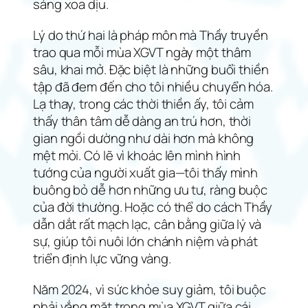
sáng xoa dịu.
Lý do thứ hai là pháp môn mà Thầy truyền
trao qua mỗi mùa XGVT ngày một thâm
sâu, khai mở. Đặc biệt là những buổi thiền
tập đã đem đến cho tôi nhiều chuyển hóa.
Lạ thay, trong các thời thiền ấy, tôi cảm
thấy thân tâm dễ dàng an trú hơn, thời
gian ngồi dường như dài hơn mà không
mệt mỏi. Có lẽ vì khoác lên mình hình
tướng của người xuất gia—tôi thấy mình
buông bỏ dễ hơn những ưu tư, ràng buộc
của đời thường. Hoặc có thể do cách Thầy
dẫn dắt rất mạch lạc, cân bằng giữa lý và
sự, giúp tôi nuôi lớn chánh niệm và phát
triển định lực vững vàng.
Năm 2024, vì sức khỏe suy giảm, tôi buộc
phải vắng mặt trong mùa XGVT giữa cái