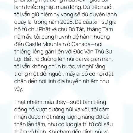
lạnh khắc nghiệt mùa đông. Dù tiếc nuối,
tôi vẫn giữ niềm hy vọng sẽ đủ duyên lành
quay lại trong năm 2025. Để cầu xin sự gia
hộ từ chư Phật và chư Bồ Tát, tháng Tám
năm ấy, tôi cùng huynh đệ hành hương
đến Castle Mountain ở Canada—nơi
thiêng liêng gắn liền với Đức Văn Thù Sư
Lợi. Biết rõ đường lên núi dài và gian nan,
tôi vẫn không chùn bước, vì nghĩ rằng
trong một đời người, mấy ai có cơ hội đặt
chân đến nơi linh địa huyền nhiệm như
vậy.
Thật nhiệm mầu thay—suốt tám tiếng
đồng hồ vượt đường núi xa xôi, tôi cảm
nhận được một năng lượng nâng đỡ cả
thân lẫn tâm, như có lực gia trì từ cõi sâu
thẳm vô hình. Khi chạm đến đỉnh núi và