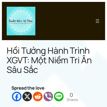
Chuyển
đến
phần
nội
dung
Hồi Tưởng Hành Trình
XGVT: Một Niềm Tri Ân
Sâu Sắc
Spread the love
0
Shares