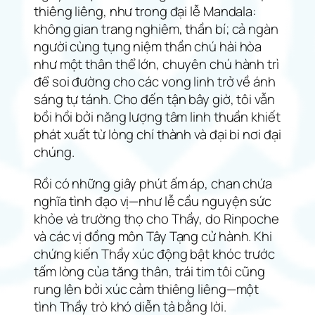
thiêng liêng, như trong đại lễ Mandala:
không gian trang nghiêm, thần bí; cả ngàn
người cùng tụng niệm thần chú hài hòa
như một thân thể lớn, chuyên chú hành trì
để soi đường cho các vong linh trở về ánh
sáng tự tánh. Cho đến tận bây giờ, tôi vẫn
bồi hồi bởi năng lượng tâm linh thuần khiết
phát xuất từ lòng chí thành và đại bi nơi đại
chúng.
Rồi có những giây phút ấm áp, chan chứa
nghĩa tình đạo vị—như lễ cầu nguyện sức
khỏe và trường thọ cho Thầy, do Rinpoche
và các vị đồng môn Tây Tạng cử hành. Khi
chứng kiến Thầy xúc động bật khóc trước
tấm lòng của tăng thân, trái tim tôi cũng
rung lên bởi xúc cảm thiêng liêng—một
tình Thầy trò khó diễn tả bằng lời.