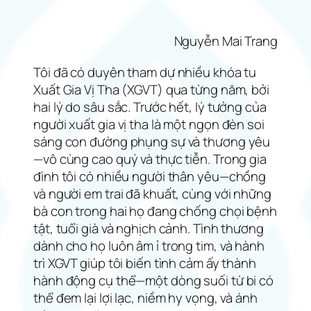
Nguyễn Mai Trang
Tôi đã có duyên tham dự nhiều khóa tu
Xuất Gia Vị Tha (XGVT) qua từng năm, bởi
hai lý do sâu sắc. Trước hết, lý tưởng của
người xuất gia vị tha là một ngọn đèn soi
sáng con đường phụng sự và thương yêu
—vô cùng cao quý và thực tiễn. Trong gia
đình tôi có nhiều người thân yêu—chồng
và người em trai đã khuất, cùng với những
bà con trong hai họ đang chống chọi bệnh
tật, tuổi già và nghịch cảnh. Tình thương
dành cho họ luôn âm ỉ trong tim, và hành
trì XGVT giúp tôi biến tình cảm ấy thành
hành động cụ thể—một dòng suối từ bi có
thể đem lại lợi lạc, niềm hy vọng, và ánh