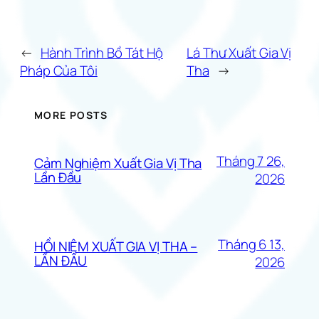
←
Hành Trình Bồ Tát Hộ
Lá Thư Xuất Gia Vị
Pháp Của Tôi
Tha
→
MORE POSTS
Tháng 7 26,
Cảm Nghiệm Xuất Gia Vị Tha
Lần Đầu
2026
Tháng 6 13,
HỒI NIỆM XUẤT GIA VỊ THA –
LẦN ĐẦU
2026