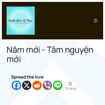
Chuyển
đến
phần
nội
dung
Năm mới - Tâm nguyện
mới
Spread the love
0
Shares