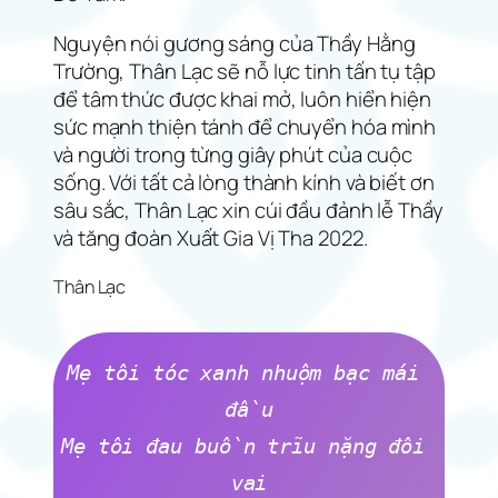
Nguyện nói gương sáng của Thầy Hằng
Trường, Thân Lạc sẽ nỗ lực tinh tấn tụ tập
để tâm thức được khai mở, luôn hiển hiện
sức mạnh thiện tánh để chuyển hóa mình
và người trong từng giây phút của cuộc
sống. Với tất cả lòng thành kính và biết ơn
sâu sắc, Thân Lạc xin cúi đầu đảnh lễ Thầy
và tăng đoàn Xuất Gia Vị Tha 2022.
Thân Lạc
Mẹ tôi tóc xanh nhuộm bạc mái 
đầu
Mẹ tôi đau buồn trĩu nặng đôi 
vai