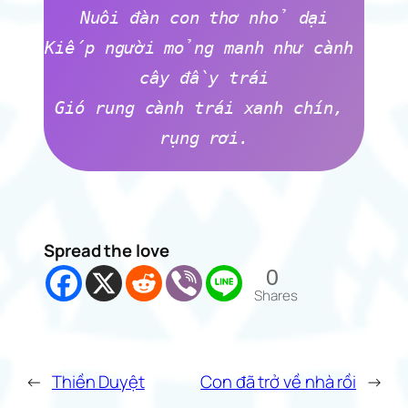
Nuôi đàn con thơ nhỏ dại
Kiếp người mỏng manh như cành 
cây đầy trái
Gió rung cành trái xanh chín, 
rụng rơi.
Spread the love
0
Shares
←
Thiền Duyệt
Con đã trở về nhà rồi
→